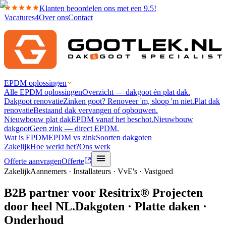
Klanten beoordelen ons met een 9.5!
Vacatures
4
Over ons
Contact
EPDM oplossingen
Alle EPDM oplossingen
Overzicht — dakgoot én plat dak.
Dakgoot renovatie
Zinken goot? Renoveer 'm, sloop 'm niet.
Plat dak
renovatie
Bestaand dak vervangen of opbouwen.
Nieuwbouw plat dak
EPDM vanaf het beschot.
Nieuwbouw
dakgoot
Geen zink — direct EPDM.
Wat is EPDM
EPDM vs zink
Soorten dakgoten
Zakelijk
Hoe werkt het?
Ons werk
Offerte aanvragen
Offerte
Zakelijk
Aannemers · Installateurs · VvE's · Vastgoed
B2B partner voor
Resitrix® Projecten
door heel NL.
Dakgoten · Platte daken ·
Onderhoud