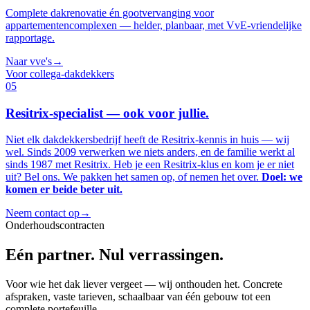
Complete dakrenovatie én gootvervanging voor
appartementencomplexen — helder, planbaar, met VvE-vriendelijke
rapportage.
Naar
vve's
→
Voor collega-dakdekkers
05
Resitrix-specialist —
ook voor jullie
.
Niet elk dakdekkersbedrijf heeft de Resitrix-kennis in huis — wij
wel. Sinds 2009 verwerken we niets anders, en de familie werkt al
sinds 1987 met Resitrix. Heb je een Resitrix-klus en kom je er niet
uit? Bel ons. We pakken het samen op, of nemen het over.
Doel: we
komen er beide beter uit.
Neem contact op
→
Onderhoudscontracten
Eén partner.
Nul verrassingen
.
Voor wie het dak liever vergeet — wij onthouden het. Concrete
afspraken, vaste tarieven, schaalbaar van één gebouw tot een
complete portefeuille.