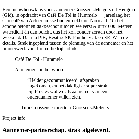
Een nieuwbouwklus voor aannemer Goossens-Melgers uit Hengelo
(Gld), in opdracht van Café De Tol in Hummelo — jarenlang het
stamcafé van Achterhoekse boerenrockband Normaal. Op het
schone betonnen dakbeschot lijmden we eerst Alutrix 600. Meteen
waterdicht én dampdicht, dus het kon zonder zorgen door het
weekend. Daarna PIR, Resitrix SK-P in het vlak en SK-W in de
details. Strak ingepland tussen de planning van de aannemer en het
timmerwerk van Timmerbedrijf Jolink.
Café De Tol · Hummelo
Aannemer aan het woord
“Helder gecommuniceerd, afspraken
nagekomen, en het dak ligt er super strak
bij. Precies wat we als aannemer van een
onderaannemer willen zien.”
— Tom Goossens · directeur Goossens-Melgers
Project-info
Aannemer-partnerschap, strak afgeleverd.