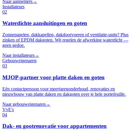
Naar
aannemers
→
Installateurs
02
Waterdichte aansluitingen en goten
Zonnepanelen, dakkapellen, dakdoorvoeren of ventilatie-units? Plus
zinken of EPDM dakgoten. Wij regelen de afwerking waterdicht —
geen gedoe.
Naar
installateurs
→
Gebouweigenaren
03
MJOP-partner voor platte daken en goten
Eén contactpersoon voor meerjarenonderhoud, renovaties en
nieuwbouw van platte daken en dakgoten over je hele portefeuille.
Naar
gebouweigenaren
→
VvE's
04
Dak- en gootrenovatie voor appartementen