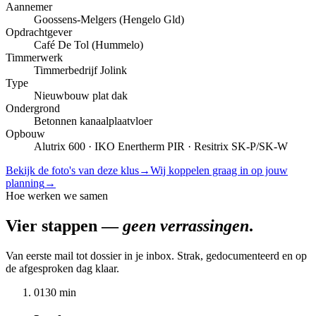
Aannemer
Goossens-Melgers (Hengelo Gld)
Opdrachtgever
Café De Tol (Hummelo)
Timmerwerk
Timmerbedrijf Jolink
Type
Nieuwbouw plat dak
Ondergrond
Betonnen kanaalplaatvloer
Opbouw
Alutrix 600 · IKO Enertherm PIR · Resitrix SK-P/SK-W
Bekijk de foto's van deze klus
→
Wij koppelen graag in op jouw
planning
→
Hoe werken we samen
Vier stappen —
geen verrassingen
.
Van eerste mail tot dossier in je inbox. Strak, gedocumenteerd en op
de afgesproken dag klaar.
01
30 min