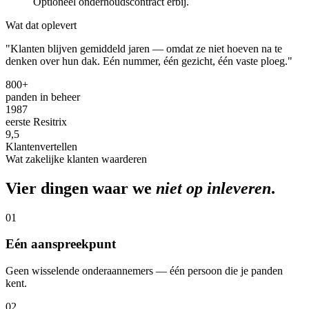
Optioneel onderhoudscontract erbij.
Wat dat oplevert
"Klanten blijven gemiddeld jaren — omdat ze niet hoeven na te
denken over hun dak. Eén nummer, één gezicht, één vaste ploeg."
800+
panden in beheer
1987
eerste Resitrix
9,5
Klantenvertellen
Wat zakelijke klanten waarderen
Vier dingen waar we
niet op inleveren
.
01
Eén aanspreekpunt
Geen wisselende onderaannemers — één persoon die je panden
kent.
02