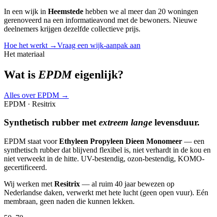
In een wijk in
Heemstede
hebben we al meer dan 20 woningen
gerenoveerd na een informatieavond met de bewoners. Nieuwe
deelnemers krijgen dezelfde collectieve prijs.
Hoe het werkt →
Vraag een wijk-aanpak aan
Het materiaal
Wat is
EPDM
eigenlijk?
Alles over EPDM →
EPDM · Resitrix
Synthetisch rubber met
extreem lange
levensduur.
EPDM staat voor
Ethyleen Propyleen Dieen Monomeer
— een
synthetisch rubber dat blijvend flexibel is, niet verhardt in de kou en
niet verweekt in de hitte. UV-bestendig, ozon-bestendig, KOMO-
gecertificeerd.
Wij werken met
Resitrix
— al ruim 40 jaar bewezen op
Nederlandse daken, verwerkt met hete lucht (geen open vuur). Eén
membraan, geen naden die kunnen lekken.