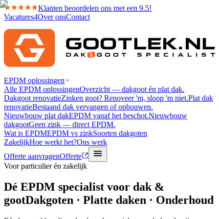
Klanten beoordelen ons met een 9.5!
Vacatures
4
Over ons
Contact
EPDM oplossingen
Alle EPDM oplossingen
Overzicht — dakgoot én plat dak.
Dakgoot renovatie
Zinken goot? Renoveer 'm, sloop 'm niet.
Plat dak
renovatie
Bestaand dak vervangen of opbouwen.
Nieuwbouw plat dak
EPDM vanaf het beschot.
Nieuwbouw
dakgoot
Geen zink — direct EPDM.
Wat is EPDM
EPDM vs zink
Soorten dakgoten
Zakelijk
Hoe werkt het?
Ons werk
Offerte aanvragen
Offerte
Voor particulier én zakelijk
Dé
EPDM specialist
voor dak &
goot
Dakgoten · Platte daken · Onderhoud