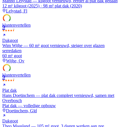
Manno Lelystad — kilgoot vernieuwd, eerder al plat dak gedaan
12 m¹ kilgoot (2025) · 98 m² plat dak (2020)
Lelystad, Fl
klanten
vertellen
9
Dakgoot
Wim Wijhe — 60 m¹ goot vernieuwd, steiger over glazen
serredaken
60 m¹ goot
Wijhe, Ov
klanten
vertellen
9
Plat dak
Hans Doetinchem — plat dak compleet vernieuwd, samen met
Overbosch
Plat dak — volledige opbouw
Doetinchem, Gld
Dakgoot
Theo Maasland — 105 m¹ goot, 3 dagen werken aan zee