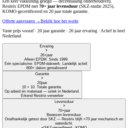
Eén keer vakkundig gelegd — decennialang onderhoudsvrij.
Resitrix EPDM met
70+ jaar levensduur
(SKZ-studie 2025),
KOMO-gecertificeerd en 20 jaar totale garantie.
Offerte aanvragen →
Bekijk hoe het werkt
Vaste prijs vooraf · 20 jaar garantie · 26 jaar ervaring · Actief in heel
Nederland
Ervaring
26+
jaar
Alleen EPDM. Sinds 1999.
Eén specialisme: EPDM-dakwerk. Landelijk actief.
800+ daken gerealiseerd
Garantie
20
jaar
10 + 10. Totale garantie.
Op arbeid én materiaal — uniek in Nederland.
Erkend Resitrix-verwerker
Levensduur
70+
jaar
Bewezen levensduur.
Onafhankelijk getest door SKZ — Resitrix blijft >70 jaar mechanisch en
waterdicht.
SKZ-geverifieerd · KOMO