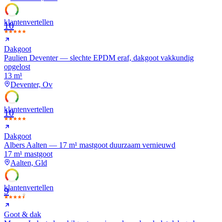
klanten
vertellen
10
Dakgoot
Paulien Deventer — slechte EPDM eraf, dakgoot vakkundig
opgelost
13 m¹
Deventer, Ov
klanten
vertellen
10
Dakgoot
Albers Aalten — 17 m¹ mastgoot duurzaam vernieuwd
17 m¹ mastgoot
Aalten, Gld
klanten
vertellen
9
Goot & dak