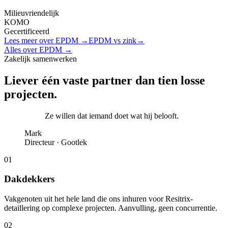
Milieu­vriendelijk
KOMO
Gecertificeerd
Lees meer over EPDM →
EPDM vs zink
→
Alles over EPDM →
Zakelijk samenwerken
Liever één
vaste partner
dan tien losse
projecten.
Ze willen dat iemand doet wat hij belooft.
Mark
Directeur · Gootlek
0
1
Dakdekkers
Vakgenoten uit het hele land die ons inhuren voor Resitrix-
detaillering op complexe projecten. Aanvulling, geen concurrentie.
0
2