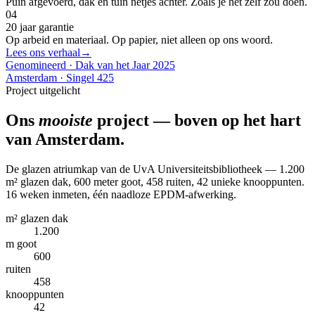
Puin afgevoerd, dak en tuin netjes achter. Zoals je het zelf zou doen.
04
20 jaar garantie
Op arbeid en materiaal. Op papier, niet alleen op ons woord.
Lees ons verhaal
→
Genomineerd · Dak van het Jaar 2025
Amsterdam · Singel 425
Project uitgelicht
Ons
mooiste
project — boven op het
hart
van Amsterdam
.
De glazen atriumkap van de UvA Universiteitsbibliotheek — 1.200
m² glazen dak, 600 meter goot, 458 ruiten, 42 unieke knooppunten.
16 weken inmeten, één naadloze EPDM-afwerking.
m² glazen dak
1.200
m goot
600
ruiten
458
knooppunten
42