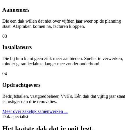
Aannemers
Die een dak willen dat niet over vijftien jaar weer op de planning
staat. Afspraken komen na, facturen kloppen.
0
3
Installateurs
Die bij hun klant geen zink meer aanbieden. Sneller te verwerken,
minder garantieclaims, langer mee zonder onderhoud.
0
4
Opdrachtgevers
Bedrijfshallen, vastgoedbeheer, VvE's. Eén dak dat vijftig jaar staat
is rustiger dan drie renovaties.
Meer over zakelijk samenwerken
→
Dak-specialist
Het
laatste dak
dat je ooit legt.