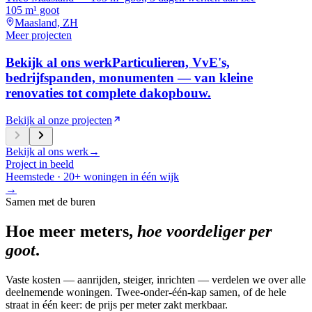
105 m¹ goot
Maasland, ZH
Meer projecten
Bekijk al ons werk
Particulieren, VvE's,
bedrijfspanden, monumenten — van kleine
renovaties tot complete dakopbouw.
Bekijk al onze projecten
Bekijk al ons werk
→
Project in beeld
Heemstede · 20+ woningen in één wijk
→
Samen met de buren
Hoe meer meters,
hoe voordeliger per
goot
.
Vaste kosten — aanrijden, steiger, inrichten — verdelen we over alle
deelnemende woningen. Twee-onder-één-kap samen, of de hele
straat in één keer: de prijs per meter zakt merkbaar.