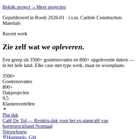
Bekijk project →
Meer projecten
Gepubliceerd in Roofs 2026-01 · i.s.m. Carlisle Construction
Materials
Recent werk
Zie zelf wat we
opleveren
.
Een greep uit 3500+ gootrenovaties en 800+ opgeleverde daken —
in het hele land. Elke case met type werk, maat en woonplaats.
3500+
Gootrenovaties
800+
Dakprojecten
9,5
Klantenvertellen
Plat dak
Café De Tol — Resitrix-dak voor het ex-stamcafé van
boerenrockband Normaal
Nieuwbouw
Hummelo, Gld