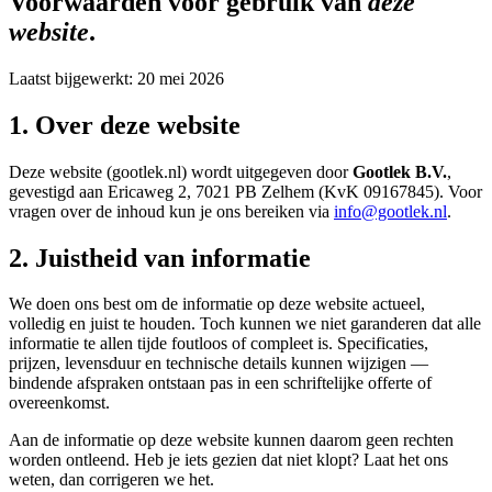
Voorwaarden voor gebruik van
deze
website
.
Laatst bijgewerkt:
20 mei 2026
1. Over deze website
Deze website (gootlek.nl) wordt uitgegeven door
Gootlek B.V.
,
gevestigd aan
Ericaweg 2
,
7021 PB
Zelhem
(KvK 09167845). Voor
vragen over de inhoud kun je ons bereiken via
info@gootlek.nl
.
2. Juistheid van informatie
We doen ons best om de informatie op deze website actueel,
volledig en juist te houden. Toch kunnen we niet garanderen dat alle
informatie te allen tijde foutloos of compleet is. Specificaties,
prijzen, levensduur en technische details kunnen wijzigen —
bindende afspraken ontstaan pas in een schriftelijke offerte of
overeenkomst.
Aan de informatie op deze website kunnen daarom geen rechten
worden ontleend. Heb je iets gezien dat niet klopt? Laat het ons
weten, dan corrigeren we het.