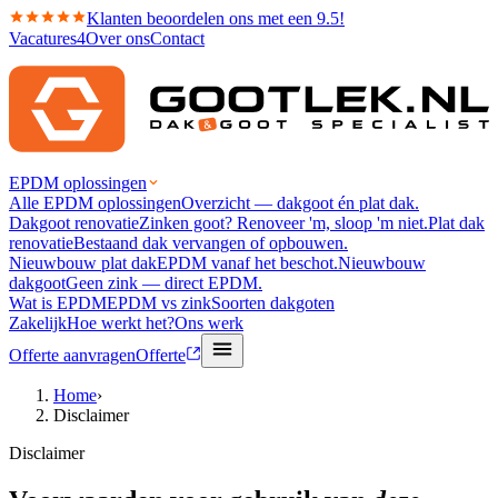
Klanten beoordelen ons met een 9.5!
Vacatures
4
Over ons
Contact
EPDM oplossingen
Alle EPDM oplossingen
Overzicht — dakgoot én plat dak.
Dakgoot renovatie
Zinken goot? Renoveer 'm, sloop 'm niet.
Plat dak
renovatie
Bestaand dak vervangen of opbouwen.
Nieuwbouw plat dak
EPDM vanaf het beschot.
Nieuwbouw
dakgoot
Geen zink — direct EPDM.
Wat is EPDM
EPDM vs zink
Soorten dakgoten
Zakelijk
Hoe werkt het?
Ons werk
Offerte aanvragen
Offerte
Home
›
Disclaimer
Disclaimer