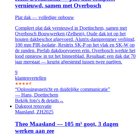
vernieuwd, samen met Overbosch
Plat dak — volledige opbouw
Compleet plat dak vernieuwd in Doetinchem, samen met
Overbosch Bouwwerken (Zelhem). Oude dak tot op het
houten dakbeschot afgevoerd. Alutrix-dampremmer verlijmd,
100 mm PIR-isolatie, Resitrix SK-P op het vlak en SK-W op
de randen. Prefab dakdoorvoeren erin. Overbosch werkte het
lood opnieuw in tot het binnenblad. Resultaat: een dak dat 70
jaar meegaat — keurig afgestemd tussen twee partijen.
9
klanten
vertellen
“
Oplossingsgericht en duidelijke communicatie
”
—
Hans, Doetinchem
Bekijk foto's & details
→
Dakgoot renovatie
Maasland, ZH
2025
Theo Maasland — 105 m¹ goot, 3 dagen
werken aan zee