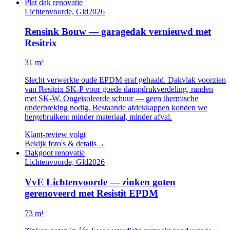
Plat dak renovatie
Lichtenvoorde, Gld
2026
Rensink Bouw — garagedak vernieuwd met
Resitrix
31 m²
Slecht verwerkte oude EPDM eraf gehaald. Dakvlak voorzien
van Resitrix SK-P voor goede dampdrukverdeling, randen
met SK-W. Ongeïsoleerde schuur — geen thermische
onderbreking nodig. Bestaande afdekkappen konden we
hergebruiken: minder materiaal, minder afval.
Klant-review volgt
Bekijk foto's & details
→
Dakgoot renovatie
Lichtenvoorde, Gld
2026
VvE Lichtenvoorde — zinken goten
gerenoveerd met Resistit EPDM
73 m¹