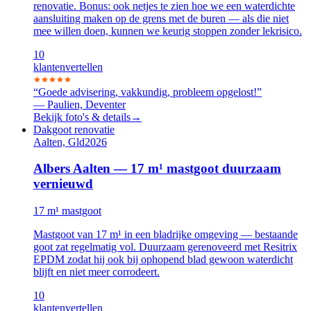
renovatie. Bonus: ook netjes te zien hoe we een waterdichte
aansluiting maken op de grens met de buren — als die niet
mee willen doen, kunnen we keurig stoppen zonder lekrisico.
10
klanten
vertellen
“
Goede advisering, vakkundig, probleem opgelost!
”
—
Paulien, Deventer
Bekijk foto's & details
→
Dakgoot renovatie
Aalten, Gld
2026
Albers Aalten — 17 m¹ mastgoot duurzaam
vernieuwd
17 m¹ mastgoot
Mastgoot van 17 m¹ in een bladrijke omgeving — bestaande
goot zat regelmatig vol. Duurzaam gerenoveerd met Resitrix
EPDM zodat hij ook bij ophopend blad gewoon waterdicht
blijft en niet meer corrodeert.
10
klanten
vertellen