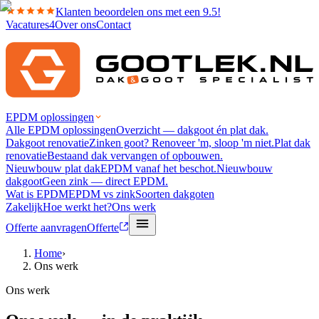
Klanten beoordelen ons met een 9.5!
Vacatures
4
Over ons
Contact
EPDM oplossingen
Alle EPDM oplossingen
Overzicht — dakgoot én plat dak.
Dakgoot renovatie
Zinken goot? Renoveer 'm, sloop 'm niet.
Plat dak
renovatie
Bestaand dak vervangen of opbouwen.
Nieuwbouw plat dak
EPDM vanaf het beschot.
Nieuwbouw
dakgoot
Geen zink — direct EPDM.
Wat is EPDM
EPDM vs zink
Soorten dakgoten
Zakelijk
Hoe werkt het?
Ons werk
Offerte aanvragen
Offerte
Home
›
Ons werk
Ons werk