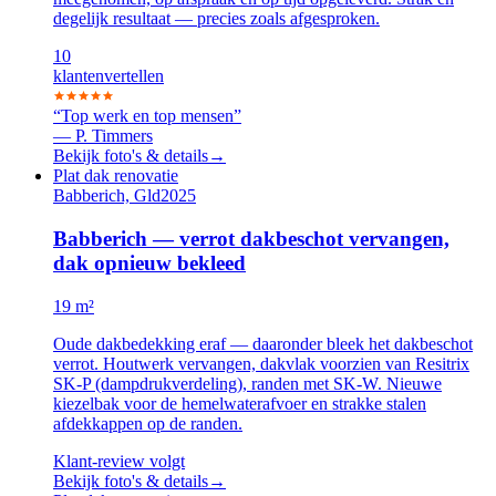
degelijk resultaat — precies zoals afgesproken.
10
klanten
vertellen
“
Top werk en top mensen
”
—
P. Timmers
Bekijk foto's & details
→
Plat dak renovatie
Babberich, Gld
2025
Babberich — verrot dakbeschot vervangen,
dak opnieuw bekleed
19 m²
Oude dakbedekking eraf — daaronder bleek het dakbeschot
verrot. Houtwerk vervangen, dakvlak voorzien van Resitrix
SK-P (dampdrukverdeling), randen met SK-W. Nieuwe
kiezelbak voor de hemelwaterafvoer en strakke stalen
afdekkappen op de randen.
Klant-review volgt
Bekijk foto's & details
→