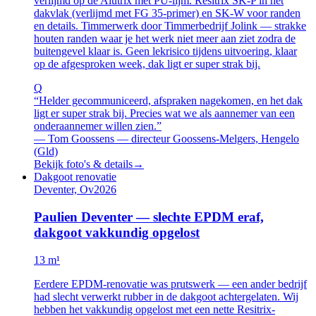
verlijmd op de Alutrix met PU-lijm. Resitrix SK-P in het
dakvlak (verlijmd met FG 35-primer) en SK-W voor randen
en details. Timmerwerk door Timmerbedrijf Jolink — strakke
houten randen waar je het werk niet meer aan ziet zodra de
buitengevel klaar is. Geen lekrisico tijdens uitvoering, klaar
op de afgesproken week, dak ligt er super strak bij.
Q
“
Helder gecommuniceerd, afspraken nagekomen, en het dak
ligt er super strak bij. Precies wat we als aannemer van een
onderaannemer willen zien.
”
—
Tom Goossens — directeur Goossens-Melgers, Hengelo
(Gld)
Bekijk foto's & details
→
Dakgoot renovatie
Deventer, Ov
2026
Paulien Deventer — slechte EPDM eraf,
dakgoot vakkundig opgelost
13 m¹
Eerdere EPDM-renovatie was prutswerk — een ander bedrijf
had slecht verwerkt rubber in de dakgoot achtergelaten. Wij
hebben het vakkundig opgelost met een nette Resitrix-