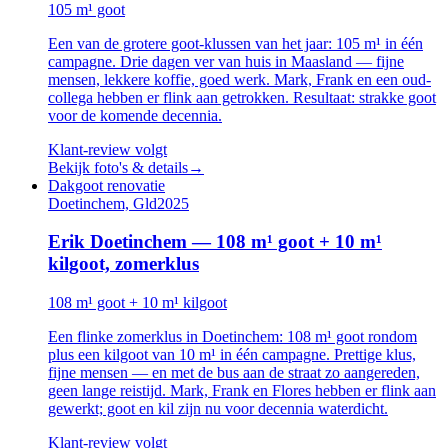
105 m¹ goot
Een van de grotere goot-klussen van het jaar: 105 m¹ in één
campagne. Drie dagen ver van huis in Maasland — fijne
mensen, lekkere koffie, goed werk. Mark, Frank en een oud-
collega hebben er flink aan getrokken. Resultaat: strakke goot
voor de komende decennia.
Klant-review volgt
Bekijk foto's & details
→
Dakgoot renovatie
Doetinchem, Gld
2025
Erik Doetinchem — 108 m¹ goot + 10 m¹
kilgoot, zomerklus
108 m¹ goot + 10 m¹ kilgoot
Een flinke zomerklus in Doetinchem: 108 m¹ goot rondom
plus een kilgoot van 10 m¹ in één campagne. Prettige klus,
fijne mensen — en met de bus aan de straat zo aangereden,
geen lange reistijd. Mark, Frank en Flores hebben er flink aan
gewerkt; goot en kil zijn nu voor decennia waterdicht.
Klant-review volgt