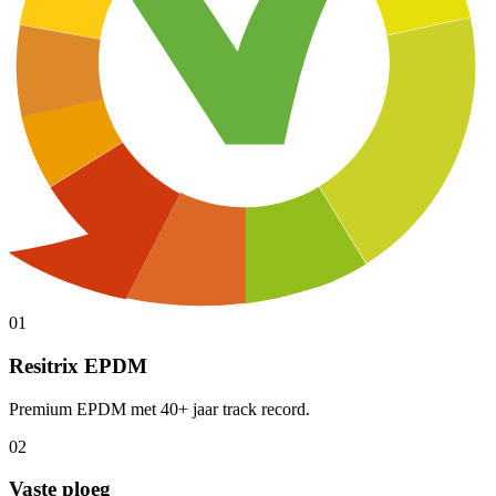
0
1
Resitrix EPDM
Premium EPDM met 40+ jaar track record.
0
2
Vaste ploeg