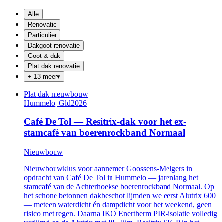
Alle
Renovatie
Particulier
Dakgoot renovatie
Goot & dak
Plat dak renovatie
+ 13 meer
▾
Plat dak nieuwbouw
Hummelo, Gld
2026
Café De Tol — Resitrix-dak voor het ex-
stamcafé van boerenrockband Normaal
Nieuwbouw
Nieuwbouwklus voor aannemer Goossens-Melgers in
opdracht van Café De Tol in Hummelo — jarenlang het
stamcafé van de Achterhoekse boerenrockband Normaal. Op
het schone betonnen dakbeschot lijmden we eerst Alutrix 600
— meteen waterdicht én dampdicht voor het weekend, geen
risico met regen. Daarna IKO Enertherm PIR-isolatie volledig