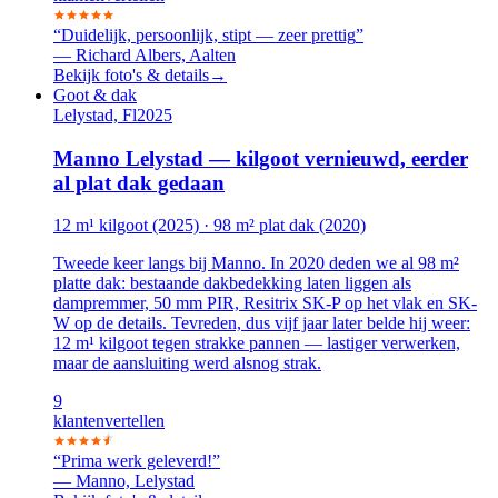
“
Duidelijk, persoonlijk, stipt — zeer prettig
”
—
Richard Albers, Aalten
Bekijk foto's & details
→
Goot & dak
Lelystad, Fl
2025
Manno Lelystad — kilgoot vernieuwd, eerder
al plat dak gedaan
12 m¹ kilgoot (2025) · 98 m² plat dak (2020)
Tweede keer langs bij Manno. In 2020 deden we al 98 m²
platte dak: bestaande dakbedekking laten liggen als
dampremmer, 50 mm PIR, Resitrix SK-P op het vlak en SK-
W op de details. Tevreden, dus vijf jaar later belde hij weer:
12 m¹ kilgoot tegen strakke pannen — lastiger verwerken,
maar de aansluiting werd alsnog strak.
9
klanten
vertellen
“
Prima werk geleverd!
”
—
Manno, Lelystad