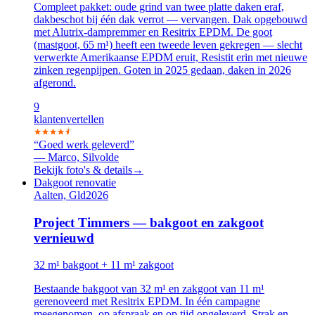
Compleet pakket: oude grind van twee platte daken eraf,
dakbeschot bij één dak verrot — vervangen. Dak opgebouwd
met Alutrix-dampremmer en Resitrix EPDM. De goot
(mastgoot, 65 m¹) heeft een tweede leven gekregen — slecht
verwerkte Amerikaanse EPDM eruit, Resistit erin met nieuwe
zinken regenpijpen. Goten in 2025 gedaan, daken in 2026
afgerond.
9
klanten
vertellen
“
Goed werk geleverd
”
—
Marco, Silvolde
Bekijk foto's & details
→
Dakgoot renovatie
Aalten, Gld
2026
Project Timmers — bakgoot en zakgoot
vernieuwd
32 m¹ bakgoot + 11 m¹ zakgoot
Bestaande bakgoot van 32 m¹ en zakgoot van 11 m¹
gerenoveerd met Resitrix EPDM. In één campagne
meegenomen, op afspraak en op tijd opgeleverd. Strak en