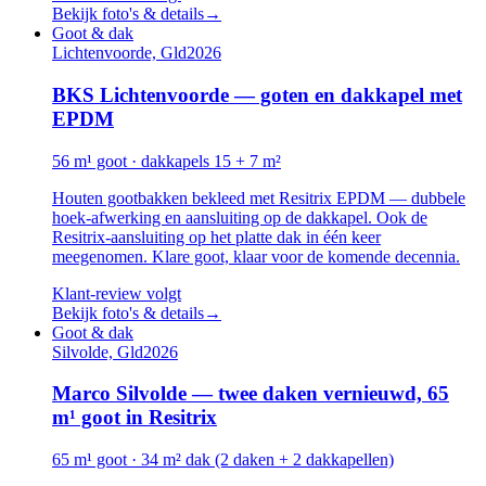
Bekijk foto's & details
→
Goot & dak
Lichtenvoorde, Gld
2026
BKS Lichtenvoorde — goten en dakkapel met
EPDM
56 m¹ goot · dakkapels 15 + 7 m²
Houten gootbakken bekleed met Resitrix EPDM — dubbele
hoek-afwerking en aansluiting op de dakkapel. Ook de
Resitrix-aansluiting op het platte dak in één keer
meegenomen. Klare goot, klaar voor de komende decennia.
Klant-review volgt
Bekijk foto's & details
→
Goot & dak
Silvolde, Gld
2026
Marco Silvolde — twee daken vernieuwd, 65
m¹ goot in Resitrix
65 m¹ goot · 34 m² dak (2 daken + 2 dakkapellen)