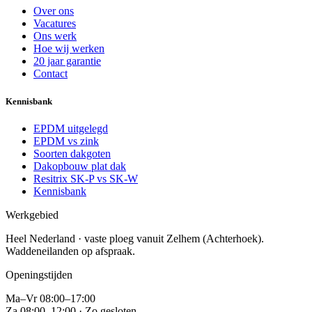
Over ons
Vacatures
Ons werk
Hoe wij werken
20 jaar garantie
Contact
Kennisbank
EPDM uitgelegd
EPDM vs zink
Soorten dakgoten
Dakopbouw plat dak
Resitrix SK-P vs SK-W
Kennisbank
Werkgebied
Heel Nederland · vaste ploeg vanuit
Zelhem (Achterhoek)
.
Waddeneilanden op afspraak.
Openingstijden
Ma–Vr 08:00–17:00
Za 08:00–12:00 · Zo gesloten