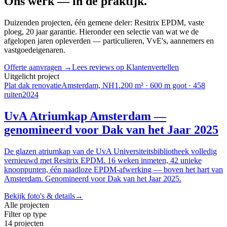
Ons werk —
in de praktijk
.
Duizenden projecten, één gemene deler: Resitrix EPDM, vaste
ploeg, 20 jaar garantie. Hieronder een selectie van wat we de
afgelopen jaren opleverden — particulieren, VvE's, aannemers en
vastgoedeigenaren.
Offerte aanvragen →
Lees reviews op Klantenvertellen
Uitgelicht project
Plat dak renovatie
Amsterdam, NH
1.200 m² · 600 m goot · 458
ruiten
2024
UvA Atriumkap Amsterdam —
genomineerd voor Dak van het Jaar 2025
De glazen atriumkap van de UvA Universiteitsbibliotheek volledig
vernieuwd met Resitrix EPDM. 16 weken inmeten, 42 unieke
knooppunten, één naadloze EPDM-afwerking — boven het hart van
Amsterdam. Genomineerd voor Dak van het Jaar 2025.
Bekijk foto's & details
→
Alle projecten
Filter op type
14
projecten