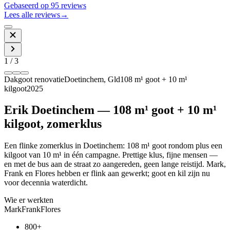
Gebaseerd op
95
reviews
Lees alle reviews
→
1
/
3
Dakgoot renovatie
Doetinchem, Gld
108 m¹ goot + 10 m¹
kilgoot
2025
Erik Doetinchem — 108 m¹ goot + 10 m¹
kilgoot, zomerklus
Een flinke zomerklus in Doetinchem: 108 m¹ goot rondom plus een
kilgoot van 10 m¹ in één campagne. Prettige klus, fijne mensen —
en met de bus aan de straat zo aangereden, geen lange reistijd. Mark,
Frank en Flores hebben er flink aan gewerkt; goot en kil zijn nu
voor decennia waterdicht.
Wie er werkten
Mark
Frank
Flores
800+