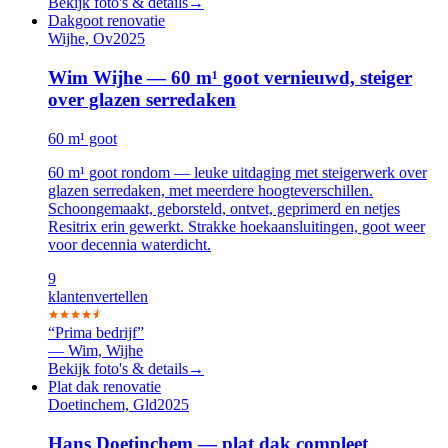
Bekijk foto's & details
→
Dakgoot renovatie
Wijhe, Ov
2025
Wim Wijhe — 60 m¹ goot vernieuwd, steiger
over glazen serredaken
60 m¹ goot
60 m¹ goot rondom — leuke uitdaging met steigerwerk over
glazen serredaken, met meerdere hoogteverschillen.
Schoongemaakt, geborsteld, ontvet, geprimerd en netjes
Resitrix erin gewerkt. Strakke hoekaansluitingen, goot weer
voor decennia waterdicht.
9
klanten
vertellen
“
Prima bedrijf
”
—
Wim, Wijhe
Bekijk foto's & details
→
Plat dak renovatie
Doetinchem, Gld
2025
Hans Doetinchem — plat dak compleet