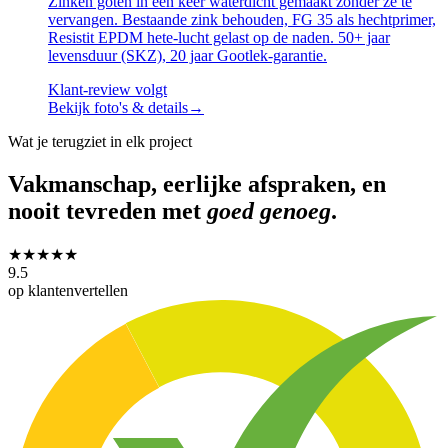
Zinken goten in één keer waterdicht gemaakt zonder ze te
vervangen. Bestaande zink behouden, FG 35 als hechtprimer,
Resistit EPDM hete-lucht gelast op de naden. 50+ jaar
levensduur (SKZ), 20 jaar Gootlek-garantie.
Klant-review volgt
Bekijk foto's & details
→
Wat je terugziet in elk project
Vakmanschap, eerlijke afspraken, en
nooit tevreden met
goed genoeg
.
★★★★★
9.5
op klantenvertellen